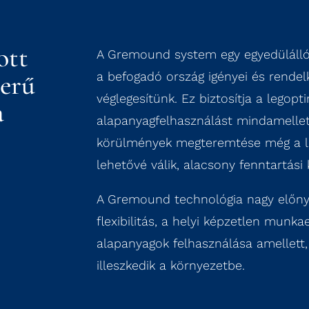
ott
A Gremound system egy egyedülálló
zerű
a befogadó ország igényei és rendel
véglegesítünk. Ez biztosítja a lego
a
alapanyagfelhasználást mindamelle
körülmények megteremtése még a l
lehetővé válik, alacsony fenntartási 
A Gremound technológia nagy előnyei
flexibilitás, a helyi képzetlen munk
alapanyagok felhasználása amellett
illeszkedik a környezetbe.