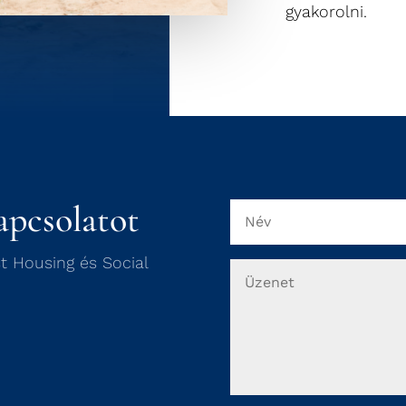
gyakorolni.
apcsolatot
t Housing és Social