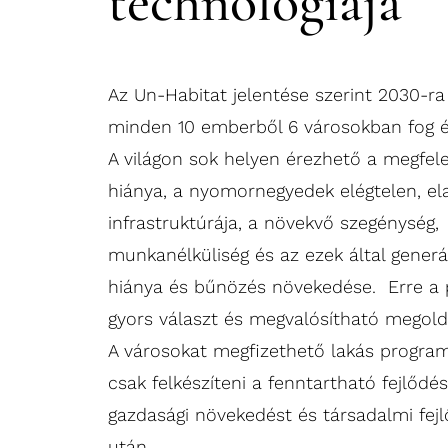
technológiája
Az Un-Habitat jelentése szerint 2030-ra
minden 10 emberből 6 városokban fog él
A világon sok helyen érezhető a megfele
hiánya, a nyomornegyedek elégtelen, el
infrastruktúrája, a növekvő szegénység,
munkanélküliség és az ezek által generá
hiánya és bűnözés növekedése. Erre a
gyors választ és megvalósítható megoldás
A városokat megfizethető lakás program
csak felkészíteni a fenntartható fejlődés
gazdasági növekedést és társadalmi fej
után.