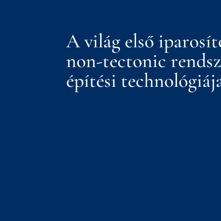
A világ első iparosít
non-tectonic rends
építési technológiáj