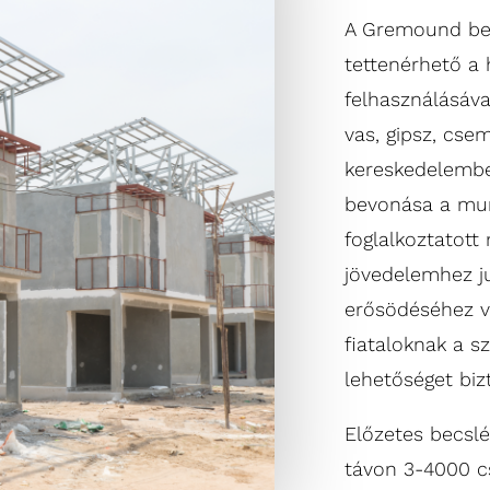
A Gremound bev
tettenérhető a 
felhasználásáv
vas, gipsz, csem
kereskedelemben
bevonása a mu
foglalkoztatott
jövedelemhez ju
erősödéséhez ve
fiataloknak a s
lehetőséget biz
Előzetes becslé
távon 3-4000 cs