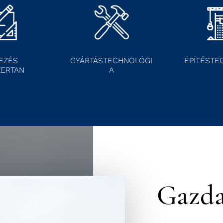
EZÉS
GYÁRTÁSTECHNOLÓGI
ÉPÍTÉSTE
ERTAN
A
Gazda