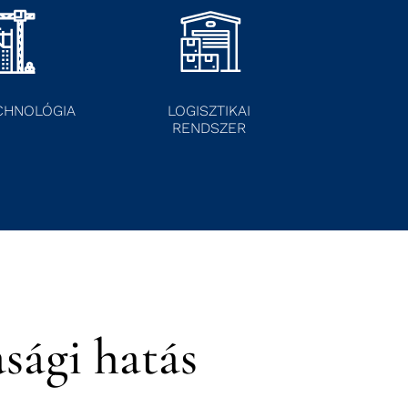
CHNOLÓGIA
LOGISZTIKAI
RENDSZER
sági hatás