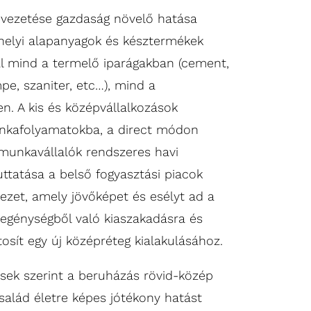
ezetése gazdaság növelő hatása
helyi alapanyagok és késztermékek
al mind a termelő iparágakban (cement,
pe, szaniter, etc…), mind a
. A kis és középvállalkozások
nkafolyamatokba, a direct módon
 munkavállalók rendszeres havi
ttatása a belső fogyasztási piacok
zet, amely jövőképet és esélyt ad a
zegénységből való kiaszakadásra és
tosít egy új középréteg kialakulásához.
sek szerint a beruházás rövid-közép
alád életre képes jótékony hatást