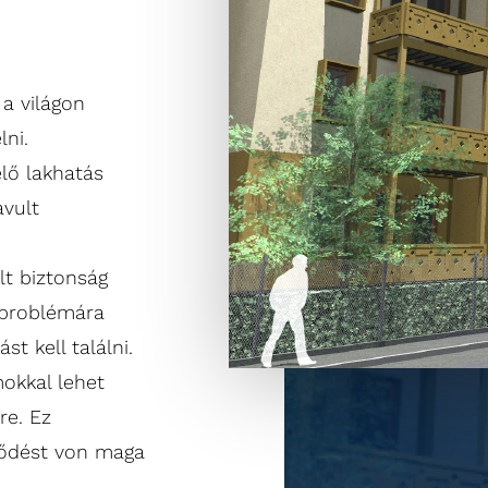
 a világon
ni.
lő lakhatás
avult
lt biztonság
 problémára
t kell találni.
okkal lehet
re. Ez
lődést von maga