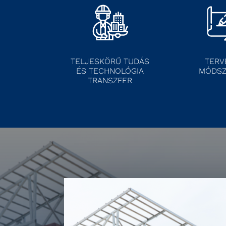
TELJESKÖRŰ TUDÁS
TERV
ÉS TECHNOLÓGIA
MÓDSZ
TRANSZFER